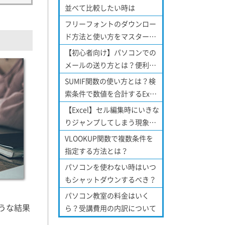
並べて比較したい時は
フリーフォントのダウンロー
ド方法と使い方をマスターし
よう！
【初心者向け】パソコンでの
メールの送り方とは？便利な
機能についてもご紹介！
SUMIF関数の使い方とは？検
索条件で数値を合計するExcel
関数について
【Excel】セル編集時にいきな
りジャンプしてしまう現象を
解消する方法！
VLOOKUP関数で複数条件を
指定する方法とは？
パソコンを使わない時はいつ
もシャットダウンするべき？
パソコン教室の料金はいく
うな結果
ら？受講費用の内訳について