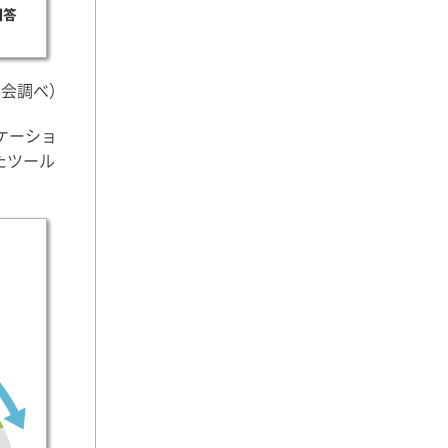
協会調べ）
ケーショ
たツール