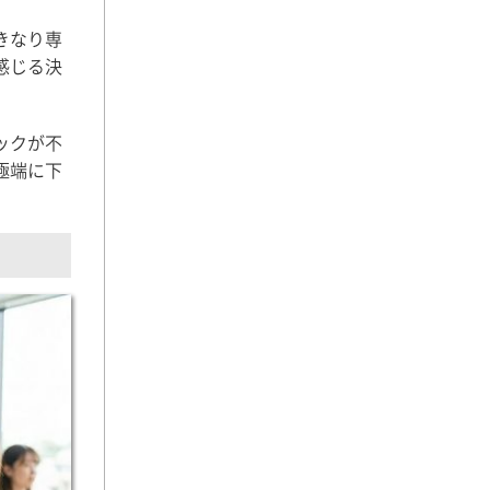
きなり専
感じる決
ックが不
極端に下