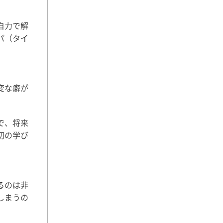
自力で解
パ（タイ
変な癖が
で、将来
初の学び
るのは非
しまうの