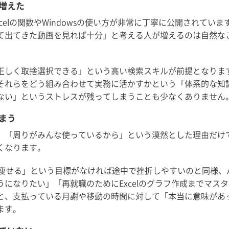
が増えた
xcelの関数やWindowsの使い方が非常に丁寧に公開されていま
て出てきた動画を見れば十分」と考える人が増えるのは自然な
正しく取捨選択できる」という高い検索スキルが前提となりま
それらをどう組み合わせて実務に活かすかという「体系的な知
ない」というストレスが残ってしまうことも少なくありません
まう
」「周りがみんな使っているから」という漠然とした理由だけ
くなります。
ロ痩せる」という目標がなければ途中で挫折しやすいのと同様、
になりたい」「再就職のためにExcelのグラフ作成までマス
と、支払っている月謝や移動の時間に対して「本当に意味があ
ます。