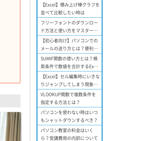
【Excel】積み上げ棒グラフを
並べて比較したい時は
フリーフォントのダウンロー
ド方法と使い方をマスターし
よう！
【初心者向け】パソコンでの
メールの送り方とは？便利な
機能についてもご紹介！
SUMIF関数の使い方とは？検
索条件で数値を合計するExcel
関数について
【Excel】セル編集時にいきな
りジャンプしてしまう現象を
解消する方法！
VLOOKUP関数で複数条件を
指定する方法とは？
パソコンを使わない時はいつ
もシャットダウンするべき？
パソコン教室の料金はいく
ら？受講費用の内訳について