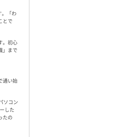
す。「わ
ことで
す。初心
識」まで
。
で通い始
パソコン
ターした
ったの