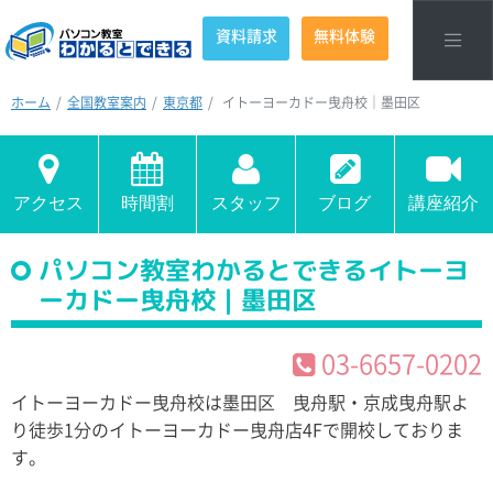
資料請求
無料体験
ホーム
全国教室案内
東京都
イトーヨーカドー曳舟校｜墨田区
アクセス
時間割
スタッフ
ブログ
講座紹介
パソコン教室わかるとできるイトーヨ
ーカドー曳舟校｜墨田区
03-6657-0202
イトーヨーカドー曳舟校は墨田区 曳舟駅・京成曳舟駅よ
り徒歩1分のイトーヨーカドー曳舟店4Fで開校しておりま
す。