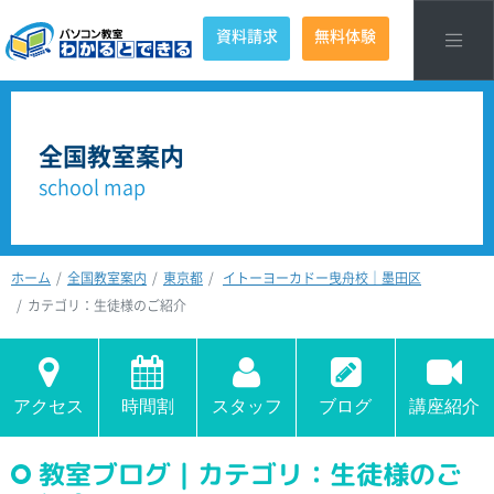
資料請求
無料体験
全国教室案内
school map
ホーム
全国教室案内
東京都
イトーヨーカドー曳舟校｜墨田区
カテゴリ：生徒様のご紹介
アクセス
時間割
スタッフ
ブログ
講座紹介
教室ブログ｜カテゴリ：生徒様のご