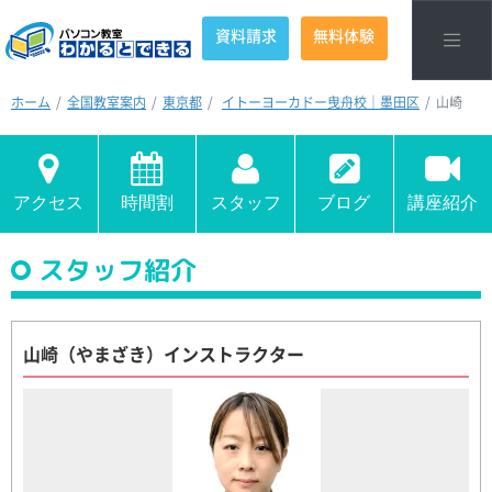
資料請求
無料体験
ホーム
全国教室案内
東京都
イトーヨーカドー曳舟校｜墨田区
山崎
アクセス
時間割
スタッフ
ブログ
講座紹介
スタッフ紹介
山崎（やまざき）インストラクター