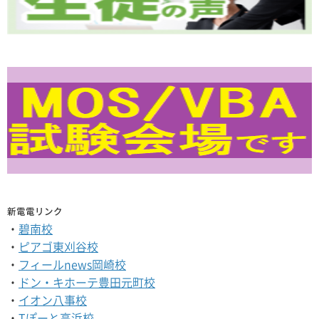
新電電リンク
・
碧南校
・
ピアゴ東刈谷校
・
フィールnews岡崎校
・
ドン・キホーテ豊田元町校
・
イオン八事校
・
Tぽーと高浜校