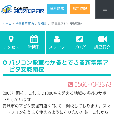
資料請求
無料体験
ホーム
全国教室案内
愛知県
新電電アピタ安城南校
アクセス
時間割
スタッフ
ブログ
講座紹介
パソコン教室わかるとできる新電電ア
ピタ安城南校
0566-73-3378
2006年開校！これまで1300名を超える地域の皆様のサポー
トをしています！
安城市のアピタ安城南店２Fにて、開校しております。スマ
ートフォンをうまく使えるようになりたい方も、これから