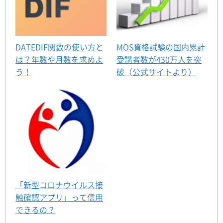
DATEDIF関数の使い方と
MOS資格試験の国内累計
は？年数や月数を求めよ
受講者数が430万人を突
う！
破（公式サイトより）
「新型コロナウイルス接
触確認アプリ」って信用
できるの？