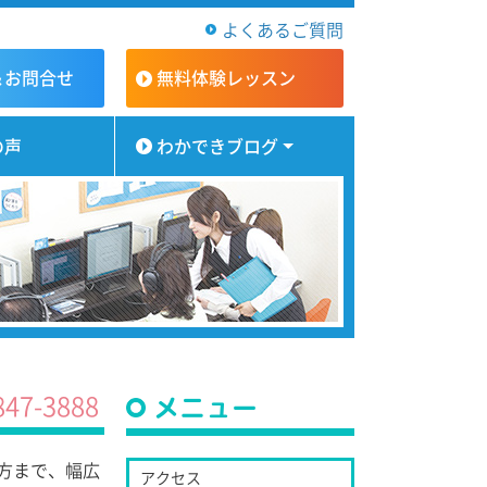
よくあるご質問
＆お問合せ
無料体験
レッスン
の声
わかできブログ
847-3888
メニュー
方まで、幅広
アクセス