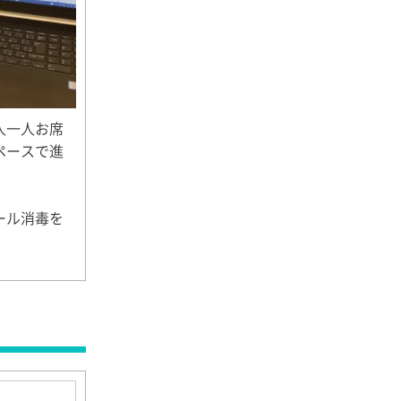
人一人お席
ペースで進
ール消毒を