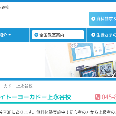
永谷校
資料請求
紹介
全国教室案内
生徒さま
ーカドー上永谷校
045-
イトーヨーカドー上永谷校
谷店3Fにあります。無料体験実施中！初心者の方から上級者の