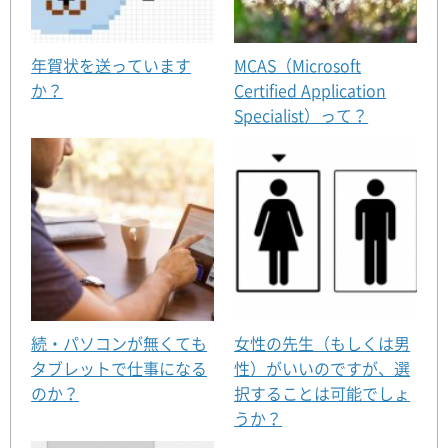
年賀状を送っています
MCAS（Microsoft
か？
Certified Application
Specialist）って？
続・パソコンが無くても
女性の先生（もしくは男
タブレットで仕事になる
性）がいいのですが、選
のか？
択することは可能でしょ
うか？