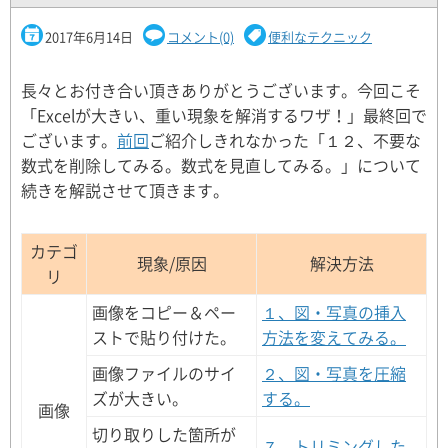
2017年6月14日
コメント(0)
便利なテクニック
長々とお付き合い頂きありがとうございます。今回こそ
「Excelが大きい、重い現象を解消するワザ！」最終回で
ございます。
前回
ご紹介しきれなかった「１２、不要な
数式を削除してみる。数式を見直してみる。」について
続きを解説させて頂きます。
カテゴ
現象/原因
解決方法
リ
画像をコピー＆ペー
１、図・写真の挿入
ストで貼り付けた。
方法を変えてみる。
画像ファイルのサイ
２、図・写真を圧縮
ズが大きい。
する。
画像
切り取りした箇所が
７、トリミングした