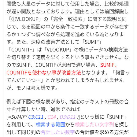
関数も大量のデータに対して使用した場合、比較的処理
が遅い関数となっております。理由としては前回解説し
「①VLOOKUP」の「完全一致検索」に関する説明と同
じで、ある範囲の中から条件に一致するデータが存在す
るか１つずつ調べながら処理を進めている為となりま
す。また、速度の改善方法として「SUMIF」
「COUNTIF」は「VLOOKUP」の様にデータの検索方法
を切り替えて速度を早くするという事もできません。な
のでSUMIF、COUNTIFが原因で遅い場合、
SUMIF、
COUNTIFを使わない事が改善方法
となります。「何言っ
てんだこいつ…」とか思われてしまうかもしれません
が、モノは考え様です。
例えば下図の様な表があり、指定のテキストの冊数の合
計を計算したい時、通常であれば
[
=SUMIF(
C3:C11
,
C14
,
D3:D11
)
]という様に「SUMIF」
を利用して、
検索する範囲
から
検索したい文字列
を探し
出して同じ列の
合計したい数字
の合計値を求める方法が