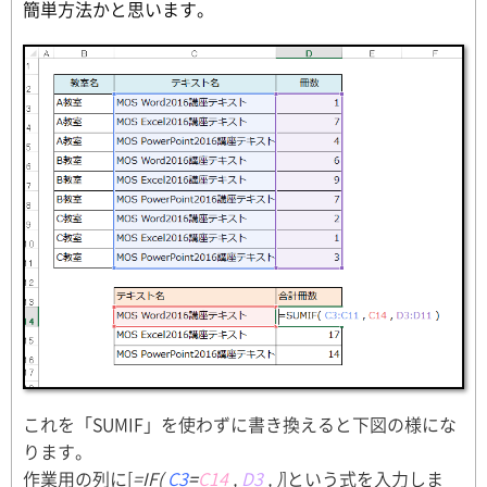
簡単方法かと思います。
これを「SUMIF」を使わずに書き換えると下図の様にな
ります。
作業用の列に[
=IF(
C3
=
C14
,
D3
, )
]という式を入力しま