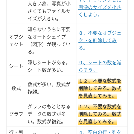
大きい為、写真が小
画像のサイズを小さ
さくてもファイルサ
くしよう。
イズが大きい。
知らないうちに不要
８、不要なオブジェ
オブジ
なオートシェイプ
クトを削除してみ
ェクト
（図形）が残ってい
る。
る。
隠しシートがある。
９、シートの数を減
シート
シート数が多い。
らそう。
１２、不要な数式を
数式が多い。数式が
数式
削除してみる。数式
複雑。
を見直してみる。
グラフのもととなる
１２、不要な数式を
グラフ
データの数式が多
削除してみる。数式
い。数式が複雑。
を見直してみる。
行・列
４、空白の行・列を