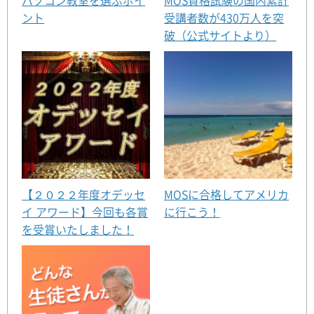
ント
受講者数が430万人を突
破（公式サイトより）
【２０２２年度オデッセ
MOSに合格してアメリカ
イ アワード】今回も各賞
に行こう！
を受賞いたしました！