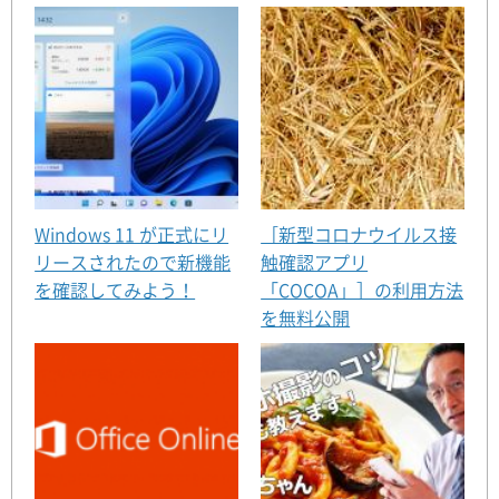
Windows 11 が正式にリ
［新型コロナウイルス接
リースされたので新機能
触確認アプリ
を確認してみよう！
「COCOA」］の利用方法
を無料公開