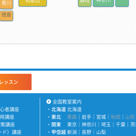
レッスン
全国教室案内
心者講座
・
北海道
北海道
用講座
・
東北
青森
｜
岩手
｜
宮城
｜
秋田
｜
山形
対策講座
・
関東
東京
｜
神奈川
｜
埼玉
｜
千葉
｜
茨
ワード）講座
・
甲信越
新潟
｜
長野
｜
山梨