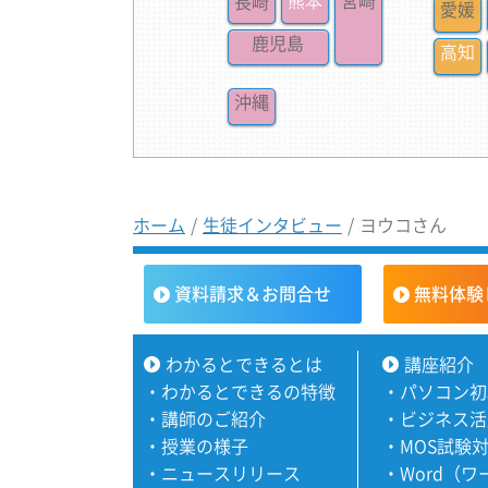
ホーム
生徒インタビュー
ヨウコさん
資料請求＆お問合せ
無料体験
わかるとできるとは
講座紹介
・
わかるとできるの特徴
・
パソコン初
・
講師のご紹介
・
ビジネス活
・
授業の様子
・
MOS試験
・
ニュースリリース
・
Word（