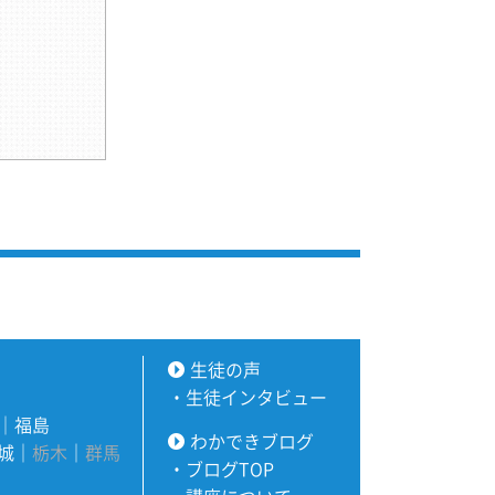
生徒の声
・
生徒インタビュー
｜
福島
わかできブログ
城
｜
栃木
｜
群馬
・
ブログTOP