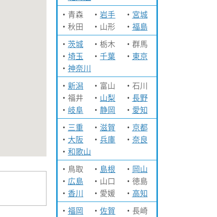
青森
岩手
宮城
秋田
山形
福島
茨城
栃木
群馬
埼玉
千葉
東京
神奈川
新潟
富山
石川
福井
山梨
長野
岐阜
静岡
愛知
三重
滋賀
京都
大阪
兵庫
奈良
和歌山
鳥取
島根
岡山
広島
山口
徳島
香川
愛媛
高知
福岡
佐賀
長崎