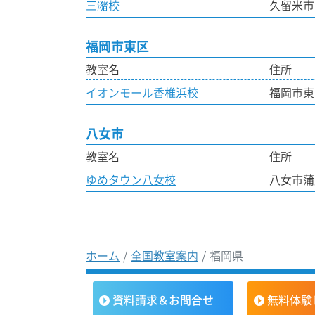
三潴校
久留米市
福岡市東区
教室名
住所
イオンモール香椎浜校
福岡市東区
八女市
教室名
住所
ゆめタウン八女校
八女市蒲原
ホーム
全国教室案内
福岡県
資料請求＆お問合せ
無料体験