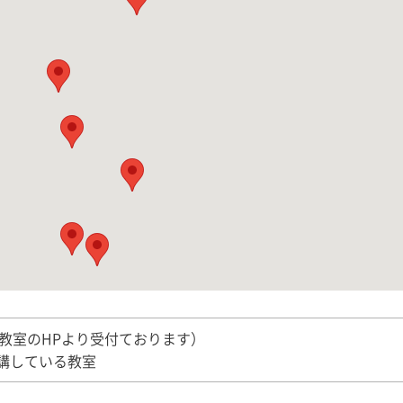
教室のHPより受付ております）
講している教室