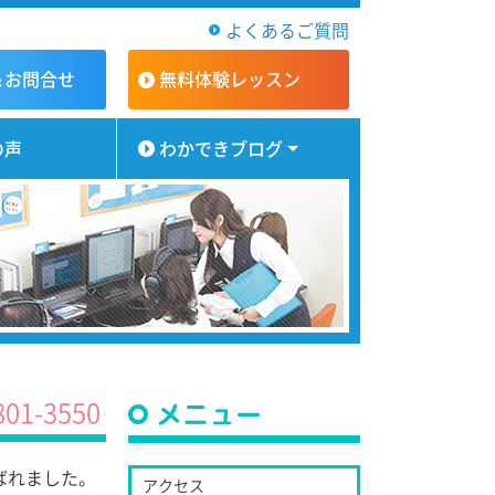
よくあるご質問
＆お問合せ
無料体験
レッスン
の声
わかできブログ
801-3550
メニュー
ばれました。
アクセス