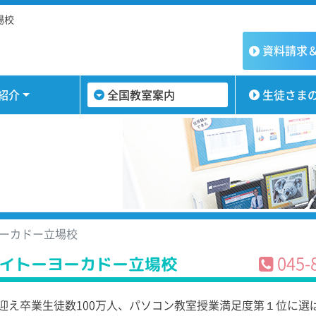
場校
資料請求
紹介
全国教室案内
生徒さま
ーカドー立場校
045-
イトーヨーカドー立場校
迎え卒業生徒数100万人、パソコン教室授業満足度第１位に選