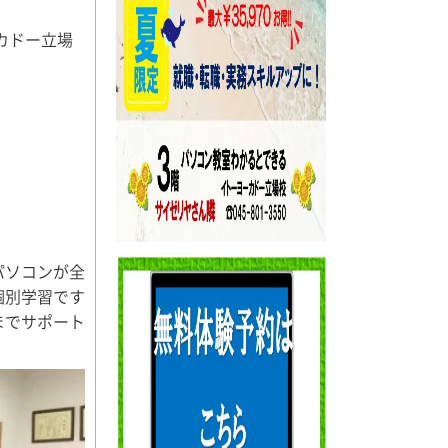
ーカドー立場
パソコンが全
個別学習です
までサポート