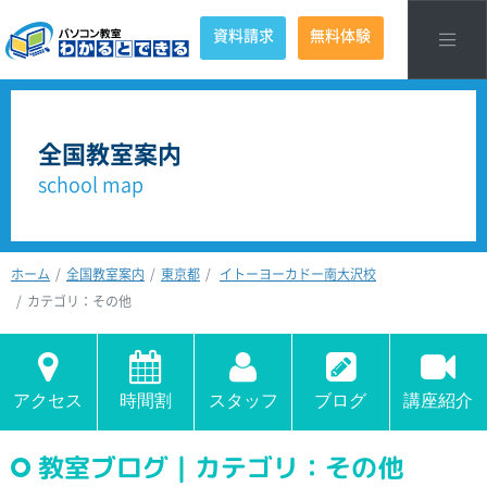
資料請求
無料体験
全国教室案内
school map
ホーム
全国教室案内
東京都
イトーヨーカドー南大沢校
カテゴリ：その他
アクセス
時間割
スタッフ
ブログ
講座紹介
教室ブログ｜カテゴリ：その他