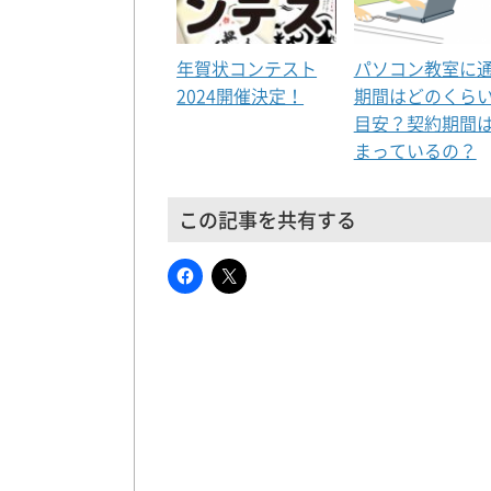
年賀状コンテスト
パソコン教室に
2024開催決定！
期間はどのくら
目安？契約期間
まっているの？
この記事を共有する