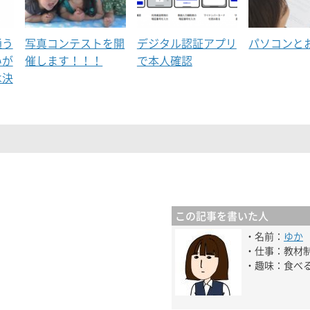
通う
写真コンテストを開
デジタル認証アプリ
パソコンと
いが
催します！！！
で本人確認
は決
この記事を書いた人
・名前：
ゆか
・仕事：教材
・趣味：食べ