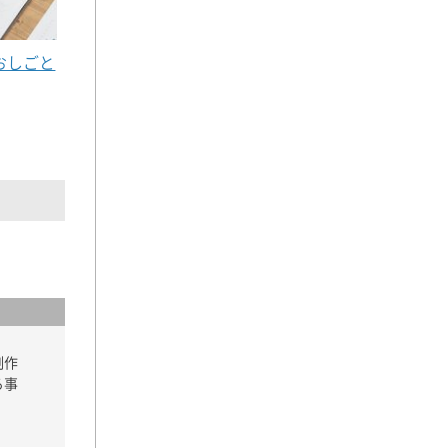
おしごと
制作
る事