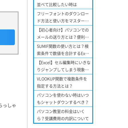
並べて比較したい時は
フリーフォントのダウンロー
ド方法と使い方をマスターし
よう！
【初心者向け】パソコンでの
メールの送り方とは？便利な
機能についてもご紹介！
SUMIF関数の使い方とは？検
索条件で数値を合計するExcel
関数について
【Excel】セル編集時にいきな
りジャンプしてしまう現象を
解消する方法！
VLOOKUP関数で複数条件を
指定する方法とは？
パソコンを使わない時はいつ
もシャットダウンするべき？
らっしゃ
パソコン教室の料金はいく
ら？受講費用の内訳について