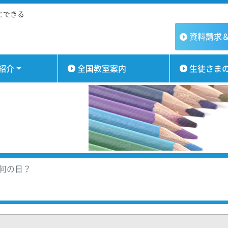
とできる
資料請求
紹介
全国教室案内
生徒さま
は何の日？