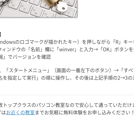
】
ー（Windowsのロゴマークが描かれたキー）を押しながら「R」キ
ィンドウの「名前」欄に「winver」と入力→「OK」ボタン
ン情報」でバージョンを確認
合は、「スタートメニュー」（画面の一番左下のボタン）→「す
名を指定して実行」の順に操作し、その後は上記手順の2→3の
数トップクラスのパソコン教室なので安心して通っていただけ
ずは
お近くの教室
までお気軽に無料体験をお申し込みください