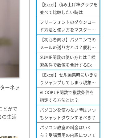
【Excel】積み上げ棒グラフを
並べて比較したい時は
フリーフォントのダウンロー
ド方法と使い方をマスターし
よう！
【初心者向け】パソコンでの
メールの送り方とは？便利な
機能についてもご紹介！
SUMIF関数の使い方とは？検
索条件で数値を合計するExcel
関数について
【Excel】セル編集時にいきな
りジャンプしてしまう現象を
ターネッ
解消する方法！
VLOOKUP関数で複数条件を
指定する方法とは？
ことがで
パソコンを使わない時はいつ
ちの生活
もシャットダウンするべき？
パソコン教室の料金はいく
ら？受講費用の内訳について