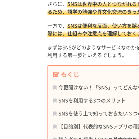
さらに、
SNSは世界中の人とつながれ
るため、語学の勉強や異文化交流のきっ
一方で、
SNSは便利な反面、使い方を誤
際には、仕組みや注意点を理解しておく
まずはSNSがどのようなサービスなのか
利用する第一歩といえるでしょう。
もくじ
今更聞けない！「SNS」ってどんな
SNSを利用する3つのメリット
SNSを使う上で知っておきたい３つ
【目的別】代表的なSNSアプリの種