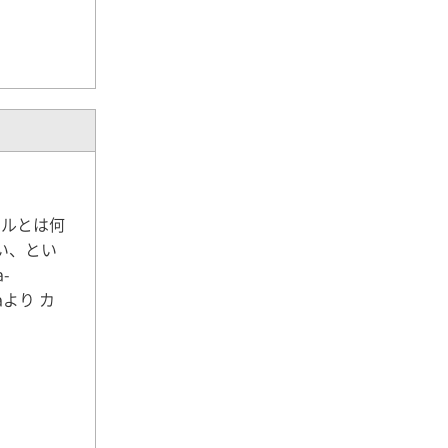
イルとは何
い、とい
-
aより カ