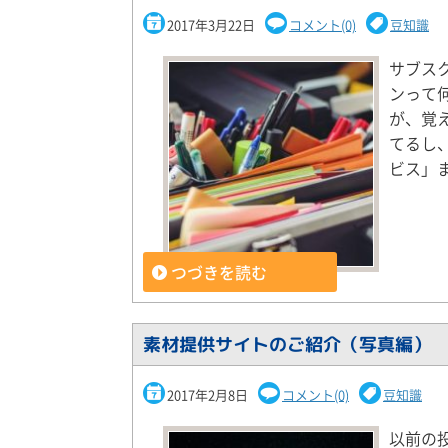
2017年3月22日
コメント(0)
豆知識
サブス
ンって
が、覚
てるし
ビス」
つづきを読む
素材提供サイトのご紹介（写真編）
2017年2月8日
コメント(0)
豆知識
以前の