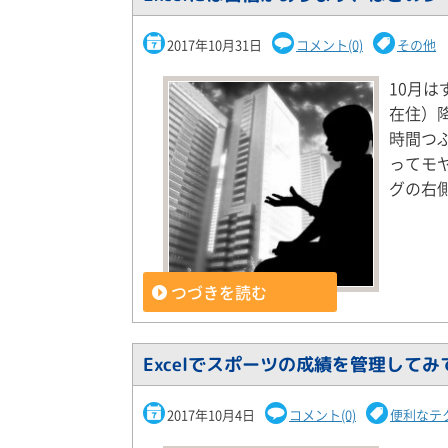
2017年10月31日
コメント(0)
その他
10月
在住）
時間つ
ってモ
グの右
つづきを読む
Excelでスポーツの成績を管理してみ
2017年10月4日
コメント(0)
便利なテ