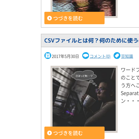
つづきを読む
CSVファイルとは何？何のために使
2017年5月30日
コメント(0)
豆知識
ワード
のこと
う方へこ
Separ
ン・・
つづきを読む