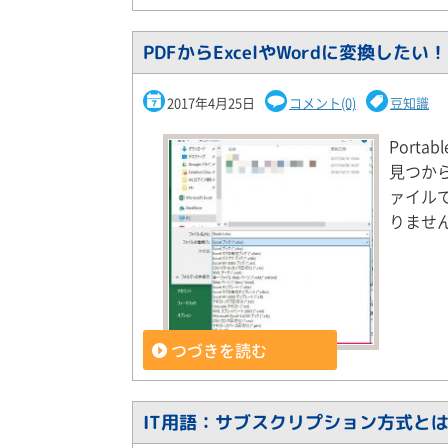
PDFからExcelやWordに変換したい！
2017年4月25日
コメント(0)
豆知識
Port
見つから
ァイル
りません
つづきを読む
IT用語：サブスクリプション方式と