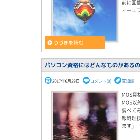
前に画像
ィーエ
つづきを読む
パソコン資格にはどんなものがある
2017年6月29日
コメント(0)
豆知識
MOS
MOS
調べて
報処理
ます」