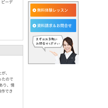
：ピーデ
無料体験レッスン
資料請求＆お問合せ
たが、
ったので
であり、情
操作でき