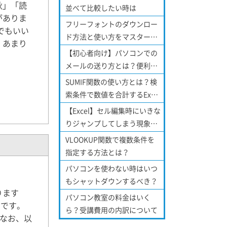
秋」「読
並べて比較したい時は
がありま
フリーフォントのダウンロー
でもいい
ド方法と使い方をマスターし
、あまり
よう！
【初心者向け】パソコンでの
メールの送り方とは？便利な
機能についてもご紹介！
SUMIF関数の使い方とは？検
索条件で数値を合計するExcel
関数について
【Excel】セル編集時にいきな
りジャンプしてしまう現象を
解消する方法！
VLOOKUP関数で複数条件を
指定する方法とは？
パソコンを使わない時はいつ
もシャットダウンするべき？
ります
パソコン教室の料金はいく
つです。
ら？受講費用の内訳について
 なお、以