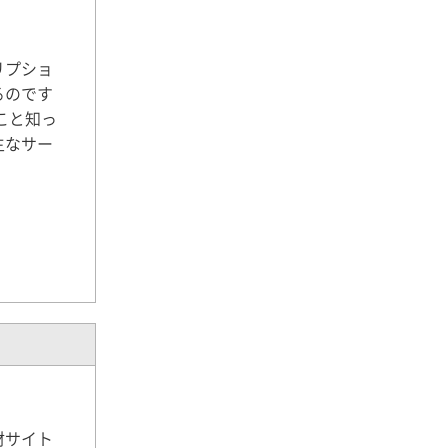
リプショ
るのです
こと知っ
主なサー
材サイト