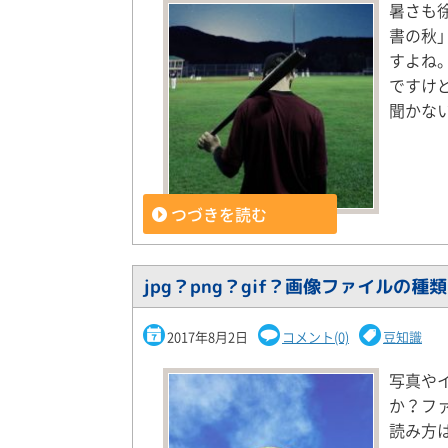
暑さも
書の秋
すよね
ですけ
聞かな
つづきを読む
jpg？png？gif？画像ファイルの種
2017年8月2日
コメント(0)
豆知識
写真や
か？ファ
読み方は