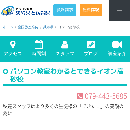
資料請求
無料体験
ホーム
全国教室案内
兵庫県
イオン高砂校
アクセス
時間割
スタッフ
ブログ
講座紹介
パソコン教室わかるとできるイオン高
砂校
079-443-5685
私達スタッフはより多くの生徒様の「できた！」の笑顔の
為に