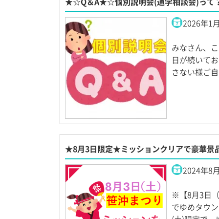
★☆Q＆A★☆個別説明会(通学相談会)って
2026年1
みなさん、こ
日が続いてお
さない様ご自
★8月3日限定★ミッションクリアで豪華景品
2024年8
※【8月3日
でゆめタウン