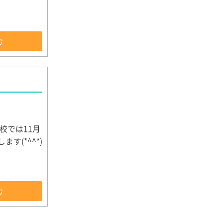
む
校では11月
す(*^^*)
む