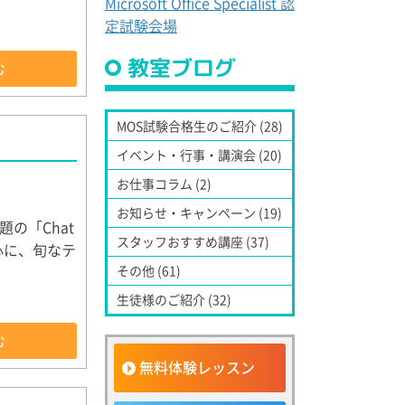
Microsoft Office Specialist 認
定試験会場
教室ブログ
む
MOS試験合格生のご紹介 (28)
イベント・行事・講演会 (20)
お仕事コラム (2)
お知らせ・キャンペーン (19)
の「Chat
スタッフおすすめ講座 (37)
心に、旬なテ
その他 (61)
生徒様のご紹介 (32)
む
無料体験レッスン