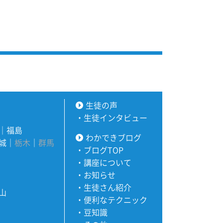
生徒の声
・
生徒インタビュー
｜
福島
わかできブログ
城
｜
栃木
｜
群馬
・
ブログTOP
・
講座について
・
お知らせ
・
生徒さん紹介
山
・
便利なテクニック
・
豆知識