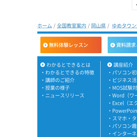
ホーム
全国教室案内
岡山県
ゆめタウン
無料体験レッスン
資料請求
わかるとできるとは
講座紹介
・
わかるとできるの特徴
・
パソコン初
・
講師のご紹介
・
ビジネス活
・
授業の様子
・
MOS試験
・
ニュースリリース
・
Word（
・
Excel（
・
PowerPoi
・
スマホ・タ
・
パソコン趣
・
インターネ