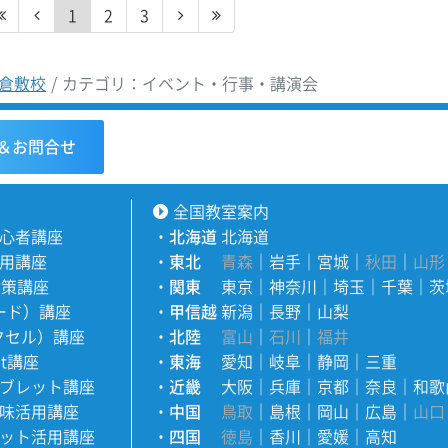
1
2
3
倉敷校
カテゴリ：イベント・行事・講演会
＆お問合せ
全国教室案内
心者講座
・
北海道
北海道
用講座
・
東北
青森
｜
岩手
｜
宮城
｜
秋田
｜
山形
対策講座
・
関東
東京
｜
神奈川
｜
埼玉
｜
千葉
｜
茨
ワード）講座
・
甲信越
新潟
｜
長野
｜
山梨
エクセル）講座
・
北陸
富山
｜
石川
｜
福井
nt講座
・
東海
愛知
｜
岐阜
｜
静岡
｜
三重
ブレット講座
・
近畿
大阪
｜
兵庫
｜
京都
｜
奈良
｜
和歌
味活用講座
・
中国
鳥取
｜
島根
｜
岡山
｜
広島
｜
山口
ット活用講座
・
四国
徳島
｜
香川
｜
愛媛
｜
高知