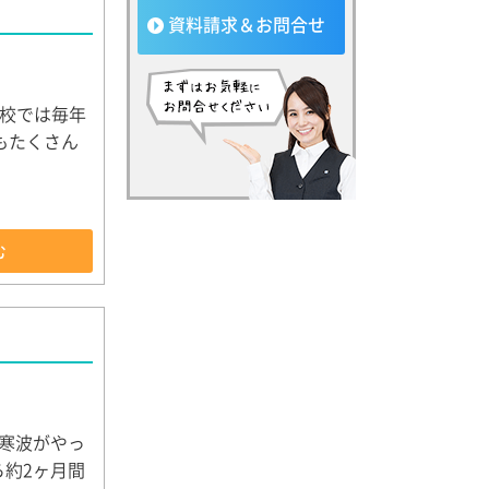
資料請求＆お問合せ
校では毎年
もたくさん
む
)寒波がやっ
ら約2ヶ月間