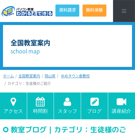
資料請求
無料体験
全国教室案内
school map
ホーム
全国教室案内
岡山県
ゆめタウン倉敷校
カテゴリ：生徒様のご紹介
アクセス
時間割
スタッフ
ブログ
講座紹介
教室ブログ｜カテゴリ：生徒様のご