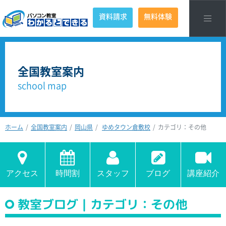
資料請求
無料体験
全国教室案内
school map
ホーム
全国教室案内
岡山県
ゆめタウン倉敷校
カテゴリ：その他
アクセス
時間割
スタッフ
ブログ
講座紹介
教室ブログ｜カテゴリ：その他