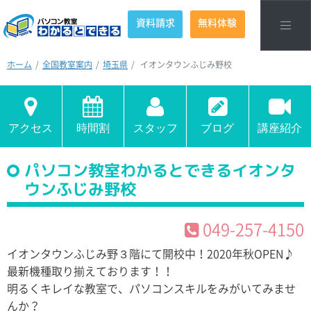
資料請求
無料体験
ホーム
全国教室案内
埼玉県
イオンタウンふじみ野校
アクセス
時間割
スタッフ
ブログ
講座紹介
パソコン教室わかるとできるイオンタ
ウンふじみ野校
049-257-4150
イオンタウンふじみ野３階にて開校中！2020年秋OPEN♪
最新機種取り揃えております！！
明るくキレイな教室で、パソコンスキルをみがいてみませ
んか？