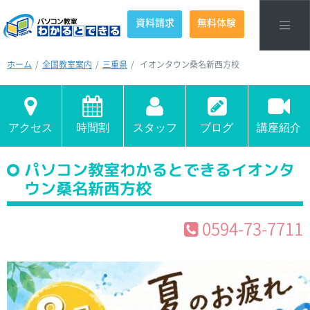
資料請求
無料体験
ホーム
全国教室案内
三重県
イオンタウン桑名新西方校
アクセス
時間割
スタッフ
ブログ
講座紹介
パソコン教室わかるとできるイオンタ
ウン桑名新西方校
0594-73-7711