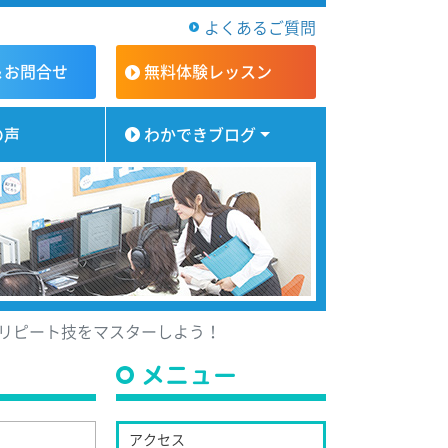
よくあるご質問
＆お問合せ
無料体験
レッスン
の声
わかできブログ
のリピート技をマスターしよう！
メニュー
アクセス