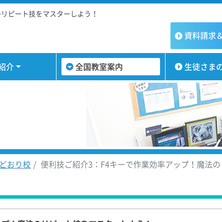
のリピート技をマスターしよう！
資料請求
紹介
全国教室案内
生徒さま
どおり校
便利技ご紹介3：F4キーで作業効率アップ！魔法