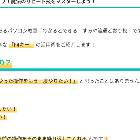
ップ！魔法のリピート技をマスターしよう！
あるパソコン教室「わかるとできる すみや流通どおり校」で
利な
「F4キー」
の活用術をご紹介します！
の？
やった操作をもう一度やりたい！」
と思ったことはありません
したい！
い！
直前の操作をそのまま繰り返してくれる
んです