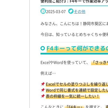
便利技ご紹介3：F4キーで作業効率ア
2025-03-07
その他
みなさん、こんにちは！静岡市葵区に
今日は、知っているとめちゃくちゃ便
F4キーって何ができる
ExcelやWordを使っていて、
「さっき
例えば…
Excelでセルの塗りつぶしを繰り返
Wordで同じ書式を連続で設定した
表の枠線を一気に統一したい！
こんなときに
「F4キー」
を押すと、