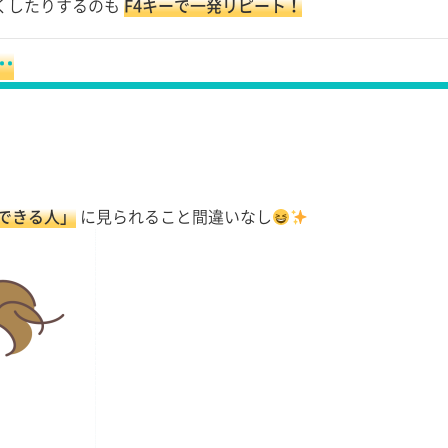
くしたりするのも
F4キーで一発リピート！
…
できる人」
に見られること間違いなし