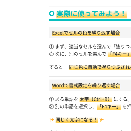
実際に使ってみよう！
Excelでセルの色を繰り返す場合
① まず、適当なセルを選んで「塗りつ
② 次に、別のセルを選んで
「F4キー
すると…
同じ色に自動で塗りつぶされ
Wordで書式設定を繰り返す場合
① ある単語を
太字（Ctrl+B）
にする
② 別の単語を選択し、
「F4キー」
を押
同じく太字になる！