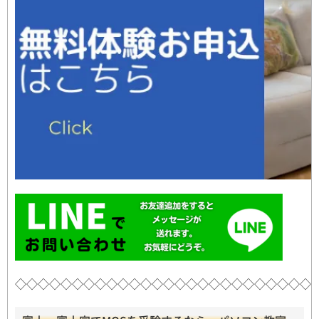
◇◇◇◇◇◇◇◇◇◇◇◇◇◇◇◇◇◇◇◇◇◇◇◇◇◇