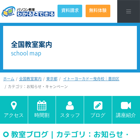
資料請求
無料体験
全国教室案内
school map
ホーム
全国教室案内
東京都
イトーヨーカドー曳舟校｜墨田区
カテゴリ：お知らせ・キャンペーン
アクセス
時間割
スタッフ
ブログ
講座紹介
教室ブログ｜カテゴリ：お知らせ・