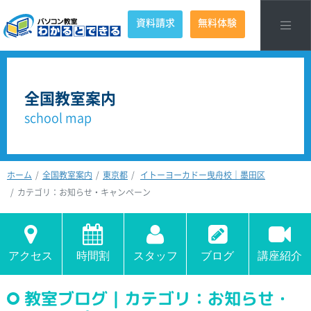
資料請求
無料体験
全国教室案内
school map
ホーム
全国教室案内
東京都
イトーヨーカドー曳舟校｜墨田区
カテゴリ：お知らせ・キャンペーン
アクセス
時間割
スタッフ
ブログ
講座紹介
教室ブログ｜カテゴリ：お知らせ・