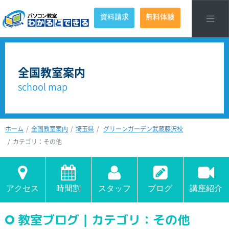
資料請求
無料体験
全国教室案内
school map
ホーム
全国教室案内
埼玉県
グリーンガーデン武蔵藤沢校
カテゴリ：その他
アクセス
時間割
スタッフ
ブログ
講座紹介
教室ブログ｜カテゴリ：その他