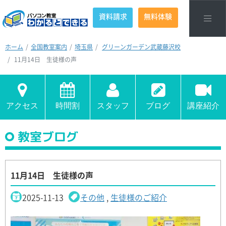
資料請求
無料体験
ホーム
全国教室案内
埼玉県
グリーンガーデン武蔵藤沢校
11月14日 生徒様の声
アクセス
時間割
スタッフ
ブログ
講座紹介
教室ブログ
11月14日 生徒様の声
2025-11-13
その他
,
生徒様のご紹介