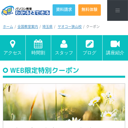
資料請求
無料体験
ホーム
全国教室案内
埼玉県
ヤオコー狭山校
クーポン
アクセス
時間割
スタッフ
ブログ
講座紹介
WEB限定特別クーポン