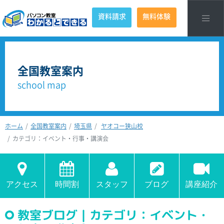
資料請求
無料体験
全国教室案内
school map
ホーム
全国教室案内
埼玉県
ヤオコー狭山校
カテゴリ：イベント・行事・講演会
アクセス
時間割
スタッフ
ブログ
講座紹介
教室ブログ｜カテゴリ：イベント・