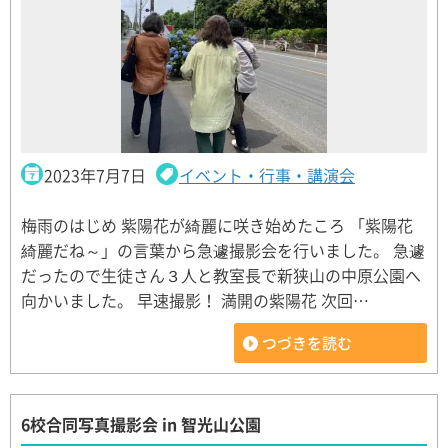
2023年7月7日
イベント・行事・講演会
梅雨のはじめ 紫陽花が綺麗に咲き始めたころ 「紫陽花
綺麗だね～」の言葉から急遽撮影会を行いました。 急遽
だったので生徒さん３人と教室長で新狭山の中原公園へ
向かいました。 早速撮影！ 満開の紫陽花 次回…
つづきを読む
6校合同写真撮影会 in 智光山公園