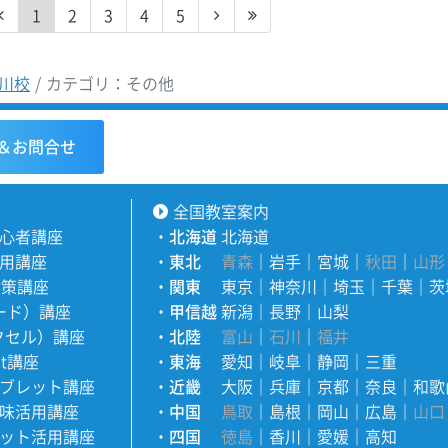
1
2
3
4
5
川校
カテゴリ：その他
＆お問合せ
全国教室案内
心者講座
・
北海道
北海道
用講座
・
東北
青森
｜
岩手
｜
宮城
｜
秋田
｜
山形
対策講座
・
関東
東京
｜
神奈川
｜
埼玉
｜
千葉
｜
茨
ワード）講座
・
甲信越
新潟
｜
長野
｜
山梨
エクセル）講座
・
北陸
富山
｜
石川
｜
福井
nt講座
・
東海
愛知
｜
岐阜
｜
静岡
｜
三重
ブレット講座
・
近畿
大阪
｜
兵庫
｜
京都
｜
奈良
｜
和歌
味活用講座
・
中国
鳥取
｜
島根
｜
岡山
｜
広島
｜
山口
ット活用講座
・
四国
徳島
｜
香川
｜
愛媛
｜
高知