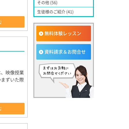
その他 (56)
生徒様のご紹介 (41)
む
無料体験レッスン
資料請求＆お問合せ
は、映像授業
つまずいた際
む