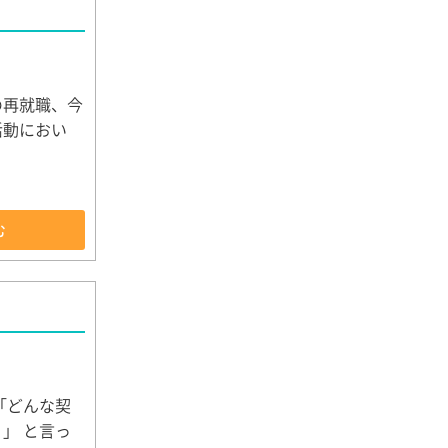
の再就職、今
活動におい
む
「どんな契
」 と言っ