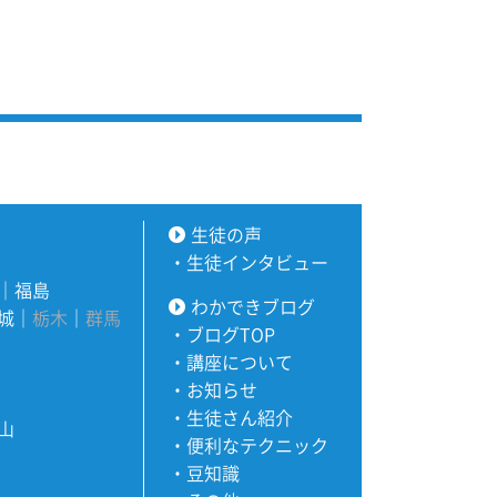
生徒の声
・
生徒インタビュー
｜
福島
わかできブログ
城
｜
栃木
｜
群馬
・
ブログTOP
・
講座について
・
お知らせ
・
生徒さん紹介
山
・
便利なテクニック
・
豆知識