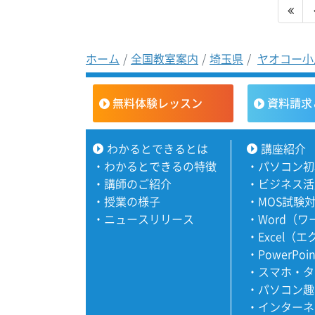
ホーム
全国教室案内
埼玉県
ヤオコー小
無料体験レッスン
資料請求
わかるとできるとは
講座紹介
・
わかるとできるの特徴
・
パソコン初
・
講師のご紹介
・
ビジネス活
・
授業の様子
・
MOS試験
・
ニュースリリース
・
Word（
・
Excel（
・
PowerPoi
・
スマホ・タ
・
パソコン趣
・
インターネ