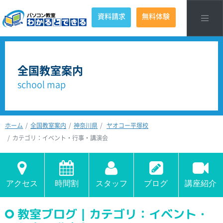
資料請求
無料体験
全国教室案内
school map
ホーム
全国教室案内
神奈川県
ヤオコー平塚校
カテゴリ：イベント・行事・講演会
アクセス
時間割
スタッフ
ブログ
講座紹介
教室ブログ｜カテゴリ：イベント・