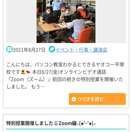
2021年8月27日
イベント・行事・講演会
こんにちは、パソコン教室わかるとできるヤオコー平塚
校です
本日8/27(金)オンラインビデオ通話
『Zoom（ズーム）』前回の続きの特別授業を開催いた
しました。 もう…
つづきを読む
特別授業開催しました
Zoom編⸜(๑’ᵕ’๑)⸝