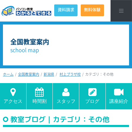
資料請求
無料体験
全国教室案内
school map
ホーム
全国教室案内
新潟県
村上プラザ校
カテゴリ：その他
アクセス
時間割
スタッフ
ブログ
講座紹介
教室ブログ｜カテゴリ：その他