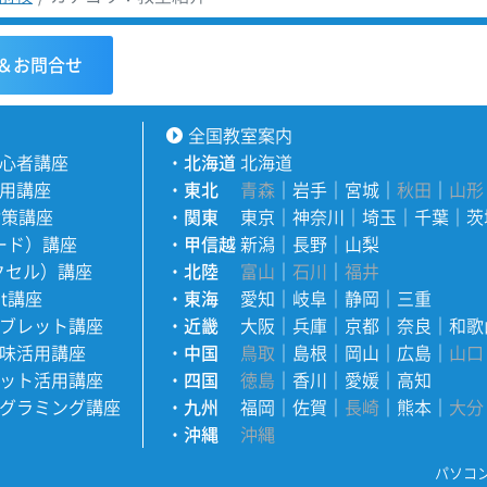
＆お問合せ
全国教室案内
心者講座
・
北海道
北海道
用講座
・
東北
青森
｜
岩手
｜
宮城
｜
秋田
｜
山形
対策講座
・
関東
東京
｜
神奈川
｜
埼玉
｜
千葉
｜
茨
ワード）講座
・
甲信越
新潟
｜
長野
｜
山梨
エクセル）講座
・
北陸
富山
｜
石川
｜
福井
nt講座
・
東海
愛知
｜
岐阜
｜
静岡
｜
三重
ブレット講座
・
近畿
大阪
｜
兵庫
｜
京都
｜
奈良
｜
和歌
味活用講座
・
中国
鳥取
｜
島根
｜
岡山
｜
広島
｜
山口
ット活用講座
・
四国
徳島
｜
香川
｜
愛媛
｜
高知
グラミング講座
・
九州
福岡
｜
佐賀
｜
長崎
｜
熊本
｜
大分
・
沖縄
沖縄
パソコ