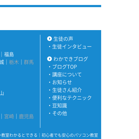
生徒の声
・
生徒インタビュー
｜
福島
わかできブログ
城
｜
栃木
｜
群馬
・
ブログTOP
・
講座について
・
お知らせ
・
生徒さん紹介
山
・
便利なテクニック
・
豆知識
・
その他
｜
宮崎
｜
鹿児島
ン教室わかるとできる｜初心者でも安心のパソコン教室