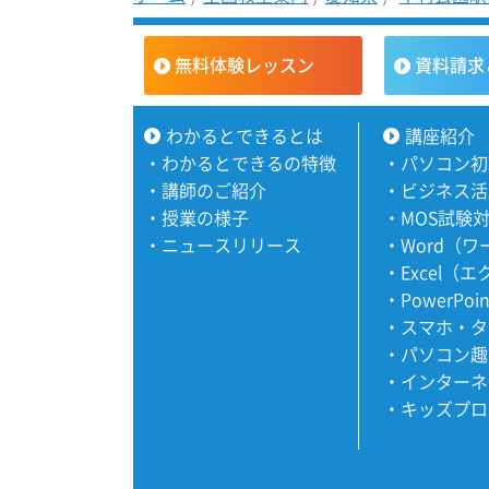
無料体験レッスン
資料請求
わかるとできるとは
講座紹介
・
わかるとできるの特徴
・
パソコン初
・
講師のご紹介
・
ビジネス活
・
授業の様子
・
MOS試験
・
ニュースリリース
・
Word（
・
Excel（
・
PowerPoi
・
スマホ・タ
・
パソコン趣
・
インターネ
・
キッズプロ