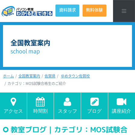
資料請求
無料体験
全国教室案内
school map
ホーム
全国教室案内
佐賀県
ゆめタウン佐賀校
カテゴリ：MOS試験合格生のご紹介
アクセス
時間割
スタッフ
ブログ
講座紹介
教室ブログ｜カテゴリ：MOS試験合