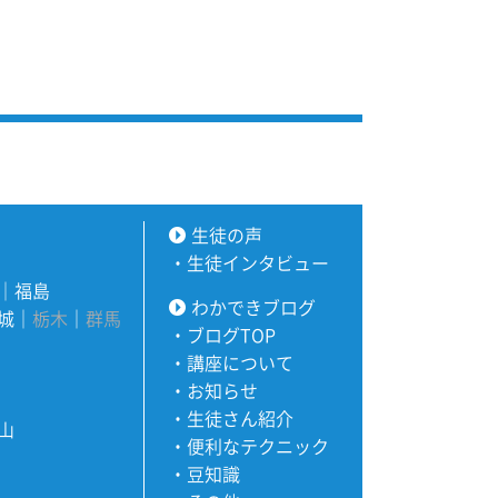
生徒の声
・
生徒インタビュー
｜
福島
わかできブログ
城
｜
栃木
｜
群馬
・
ブログTOP
・
講座について
・
お知らせ
・
生徒さん紹介
山
・
便利なテクニック
・
豆知識