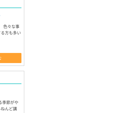
他
 色々な事
する方も多い
む
る季節がや
ルねんど講