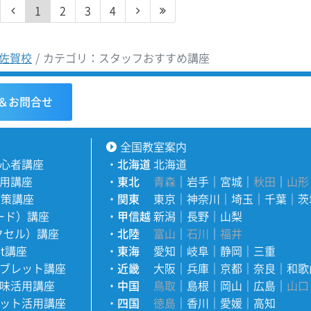
1
2
3
4
佐賀校
カテゴリ：スタッフおすすめ講座
＆お問合せ
全国教室案内
心者講座
・
北海道
北海道
用講座
・
東北
青森
｜
岩手
｜
宮城
｜
秋田
｜
山形
対策講座
・
関東
東京
｜
神奈川
｜
埼玉
｜
千葉
｜
茨
ワード）講座
・
甲信越
新潟
｜
長野
｜
山梨
エクセル）講座
・
北陸
富山
｜
石川
｜
福井
nt講座
・
東海
愛知
｜
岐阜
｜
静岡
｜
三重
ブレット講座
・
近畿
大阪
｜
兵庫
｜
京都
｜
奈良
｜
和歌
味活用講座
・
中国
鳥取
｜
島根
｜
岡山
｜
広島
｜
山口
ット活用講座
・
四国
徳島
｜
香川
｜
愛媛
｜
高知