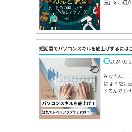
座」をご紹介
短期間でパソコンスキルを底上げするには
2024-02-2
みなさん、こ
に よく駆け
するんですけ