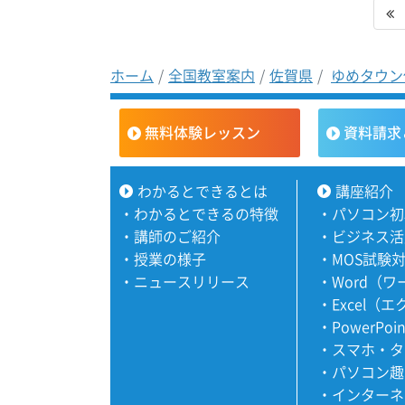
ホーム
全国教室案内
佐賀県
ゆめタウン
無料体験レッスン
資料請求
わかるとできるとは
講座紹介
・
わかるとできるの特徴
・
パソコン初
・
講師のご紹介
・
ビジネス活
・
授業の様子
・
MOS試験
・
ニュースリリース
・
Word（
・
Excel（
・
PowerPoi
・
スマホ・タ
・
パソコン趣
・
インターネ