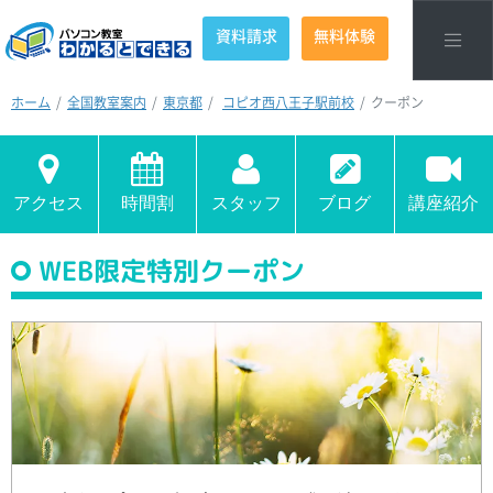
資料請求
無料体験
ホーム
全国教室案内
東京都
コピオ西八王子駅前校
クーポン
アクセス
時間割
スタッフ
ブログ
講座紹介
WEB限定特別クーポン