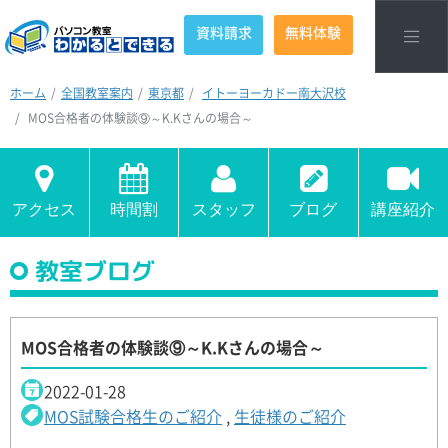
資料請求
無料体験
ホーム
全国教室案内
東京都
イトーヨーカドー南大沢校
MOS合格者の体験談⑨～K.Kさんの場合～
アクセス
時間割
スタッフ
ブログ
講座紹介
教室ブログ
MOS合格者の体験談⑨～K.Kさんの場合～
2022-01-28
MOS試験合格生のご紹介
,
生徒様のご紹介