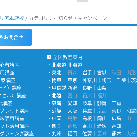
リア本店校
カテゴリ：お知らせ・キャンペーン
＆お問合せ
全国教室案内
心者講座
・
北海道
北海道
用講座
・
東北
青森
｜
岩手
｜
宮城
｜
秋田
｜
山形
対策講座
・
関東
東京
｜
神奈川
｜
埼玉
｜
千葉
｜
茨
ワード）講座
・
甲信越
新潟
｜
長野
｜
山梨
エクセル）講座
・
北陸
富山
｜
石川
｜
福井
nt講座
・
東海
愛知
｜
岐阜
｜
静岡
｜
三重
ブレット講座
・
近畿
大阪
｜
兵庫
｜
京都
｜
奈良
｜
和歌
味活用講座
・
中国
鳥取
｜
島根
｜
岡山
｜
広島
｜
山口
ット活用講座
・
四国
徳島
｜
香川
｜
愛媛
｜
高知
グラミング講座
・
九州
福岡
｜
佐賀
｜
長崎
｜
熊本
｜
大分