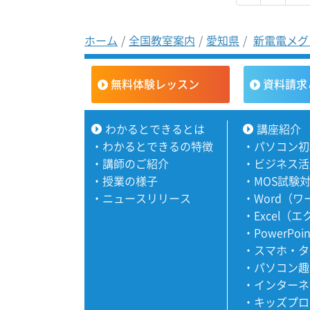
ホーム
全国教室案内
愛知県
新電電メグ
無料体験レッスン
資料請求
わかるとできるとは
講座紹介
・
わかるとできるの特徴
・
パソコン初
・
講師のご紹介
・
ビジネス活
・
授業の様子
・
MOS試験
・
ニュースリリース
・
Word（
・
Excel（
・
PowerPoi
・
スマホ・タ
・
パソコン趣
・
インターネ
・
キッズプロ