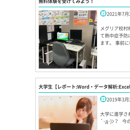
無料体験を受けてみよう！
2021年7月
メグリア校村
て熱中症予防
ます。 事前
大学生【レポート:Word・データ解析:Excel
2019年3月
大学に進学され
´･д･)ﾝ？