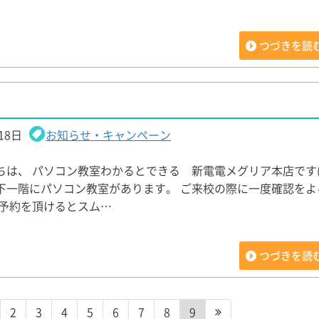
つづきを読
18日
お知らせ・キャンペーン
は、 パソコン教室わかるとできる 新電電メグリア本店です(*^
下一階にパソコン教室があります。 ご来校の際に一度確認をよ
ご予約を頂けるとスム…
つづきを読
2
3
4
5
6
7
8
9