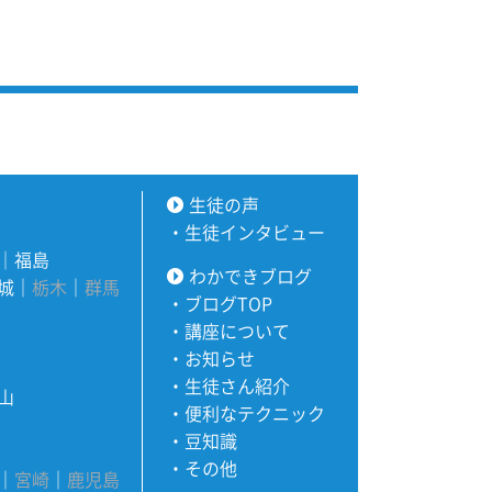
生徒の声
・
生徒インタビュー
｜
福島
わかできブログ
城
｜
栃木
｜
群馬
・
ブログTOP
・
講座について
・
お知らせ
・
生徒さん紹介
山
・
便利なテクニック
・
豆知識
・
その他
｜
宮崎
｜
鹿児島