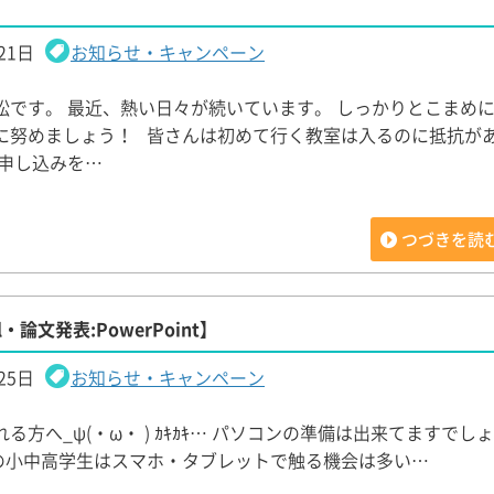
21日
お知らせ・キャンペーン
松です。 最近、熱い日々が続いています。 しっかりとこまめ
に努めましょう！ 皆さんは初めて行く教室は入るのに抵抗が
に申し込みを…
つづきを読
・論文発表:PowerPoint】
25日
お知らせ・キャンペーン
る方へ_ψ(・ω・ ) ｶｷｶｷ… パソコンの準備は出来てますでしょ
 今の小中高学生はスマホ・タブレットで触る機会は多い…