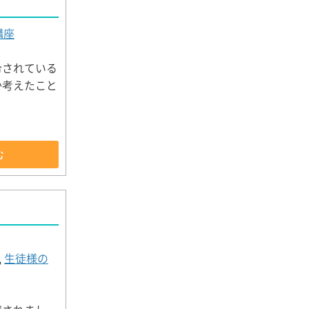
講座
令されている
か考えたこと
む
,
生徒様の