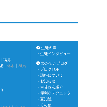
生徒の声
・
生徒インタビュー
｜
福島
わかできブログ
城
｜
栃木
｜
群馬
・
ブログTOP
・
講座について
・
お知らせ
・
生徒さん紹介
山
・
便利なテクニック
・
豆知識
・
その他