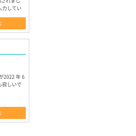
講されまし
入力してい
む
022 年 6
も寂しいで
む