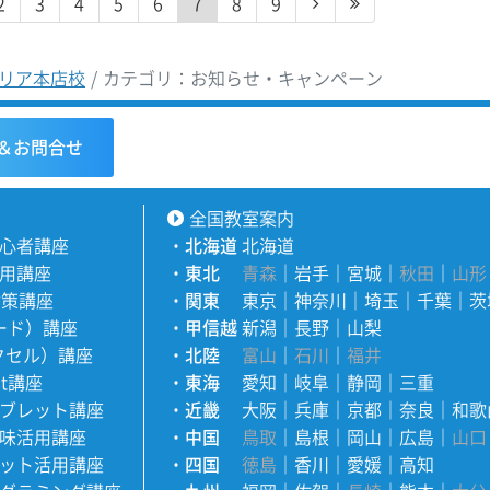
2
3
4
5
6
7
8
9
リア本店校
カテゴリ：お知らせ・キャンペーン
＆お問合せ
全国教室案内
心者講座
・
北海道
北海道
用講座
・
東北
青森
｜
岩手
｜
宮城
｜
秋田
｜
山形
対策講座
・
関東
東京
｜
神奈川
｜
埼玉
｜
千葉
｜
茨
ワード）講座
・
甲信越
新潟
｜
長野
｜
山梨
エクセル）講座
・
北陸
富山
｜
石川
｜
福井
nt講座
・
東海
愛知
｜
岐阜
｜
静岡
｜
三重
ブレット講座
・
近畿
大阪
｜
兵庫
｜
京都
｜
奈良
｜
和歌
味活用講座
・
中国
鳥取
｜
島根
｜
岡山
｜
広島
｜
山口
ット活用講座
・
四国
徳島
｜
香川
｜
愛媛
｜
高知