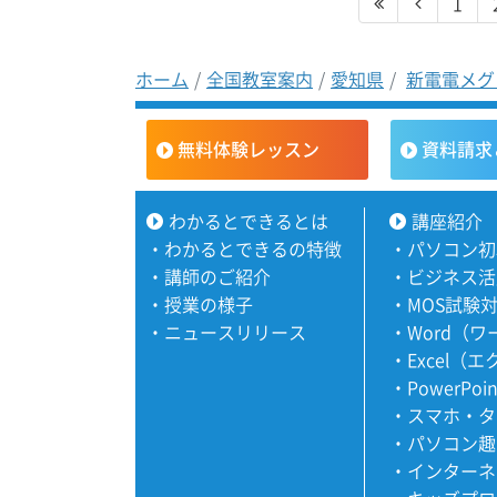
1
ホーム
全国教室案内
愛知県
新電電メグ
無料体験レッスン
資料請求
わかるとできるとは
講座紹介
・
わかるとできるの特徴
・
パソコン初
・
講師のご紹介
・
ビジネス活
・
授業の様子
・
MOS試験
・
ニュースリリース
・
Word（
・
Excel（
・
PowerPoi
・
スマホ・タ
・
パソコン趣
・
インターネ