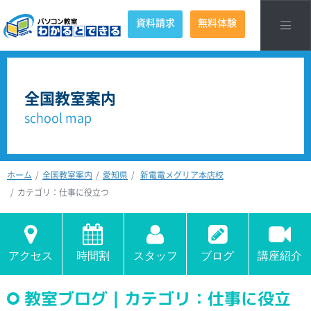
資料請求
無料体験
全国教室案内
school map
ホーム
全国教室案内
愛知県
新電電メグリア本店校
カテゴリ：仕事に役立つ
アクセス
時間割
スタッフ
ブログ
講座紹介
教室ブログ｜カテゴリ：仕事に役立