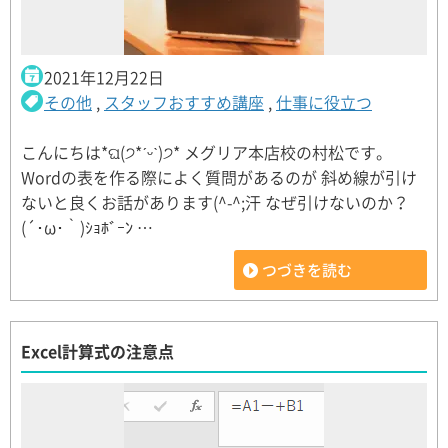
2021年12月22日
その他
,
スタッフおすすめ講座
,
仕事に役立つ
こんにちは*ଘ(੭*ˊᵕˋ)੭* メグリア本店校の村松です。
Wordの表を作る際によく質問があるのが 斜め線が引け
ないと良くお話があります(^-^;汗 なぜ引けないのか？
(´･ω･｀)ｼｮﾎﾞｰﾝ …
つづきを読む
Excel計算式の注意点