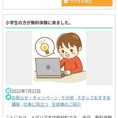
つづきを読む
小学生の方が無料体験に来ました。
2022年7月22日
お知らせ・キャンペーン
,
その他
,
スタッフおすすめ
講座
,
仕事に役立つ
,
生徒様のご紹介
こんにちは、メグリア本店校村松です。 先日、無料体験