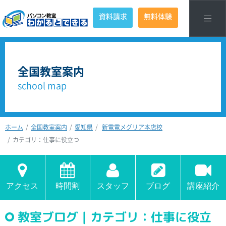
資料請求
無料体験
全国教室案内
school map
ホーム
全国教室案内
愛知県
新電電メグリア本店校
カテゴリ：仕事に役立つ
アクセス
時間割
スタッフ
ブログ
講座紹介
教室ブログ｜カテゴリ：仕事に役立