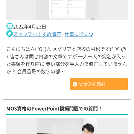
2022年4月23日
スタッフおすすめ講座
,
仕事に役立つ
こんにちは∧( ‘Θ’ )∧ メグリア本店校の村松です(*‘∀‘)/ﾔ
ｧ 皆さんは同じ内容の文章ですが 一人一人の宛名が入っ
た書類を作り際に 赤い部分を手入力で修正していません
か？ 会員番号の数字の部…
つづきを読む
MOS資格のPowerPoint模擬問題での質問！