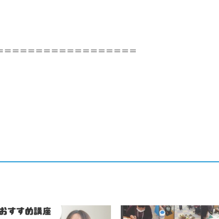
＝＝＝＝＝＝＝＝＝＝＝＝＝＝＝＝＝＝