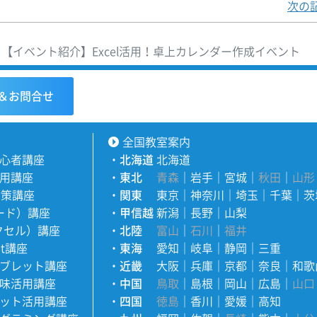
次の
【イベント紹介】Excel活用！卓上カレンダー作成イベント
＆お問合せ
全国教室案内
心者講座
・
北海道
北海道
用講座
・
東北
青森
｜
岩手
｜
宮城
｜
秋田
｜
山形
対策講座
・
関東
東京
｜
神奈川
｜
埼玉
｜
千葉
｜
茨
ワード）講座
・
甲信越
新潟
｜
長野
｜
山梨
エクセル）講座
・
北陸
富山
｜
石川
｜
福井
nt講座
・
東海
愛知
｜
岐阜
｜
静岡
｜
三重
ブレット講座
・
近畿
大阪
｜
兵庫
｜
京都
｜
奈良
｜
和歌
味活用講座
・
中国
鳥取
｜
島根
｜
岡山
｜
広島
｜
山口
ット活用講座
・
四国
徳島
｜
香川
｜
愛媛
｜
高知