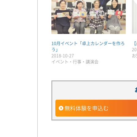
10月イベント「卓上カレンダーを作ろ
【
う」
20
2018-10-27
お
イベント・行事・講演会
無料体験を申込む