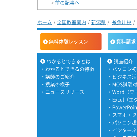
«
前の記事へ
ホーム
全国教室案内
新潟県
糸魚川校
無料体験レッスン
資料請求
わかるとできるとは
講座紹介
・
わかるとできるの特徴
・
パソコン初
・
講師のご紹介
・
ビジネス活
・
授業の様子
・
MOS試験
・
ニュースリリース
・
Word（
・
Excel（
・
PowerPoi
・
スマホ・タ
・
パソコン趣
・
インターネ