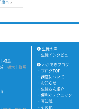
記事へ
»
生徒の声
・
生徒インタビュー
｜
福島
わかできブログ
城
｜
栃木
｜
群馬
・
ブログTOP
・
講座について
・
お知らせ
・
生徒さん紹介
山
・
便利なテクニック
・
豆知識
・
その他