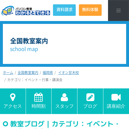
資料請求
無料体験
全国教室案内
school map
ホーム
全国教室案内
福岡県
イオン甘木校
カテゴリ：イベント・行事・講演会
アクセス
時間割
スタッフ
ブログ
講座紹介
教室ブログ｜カテゴリ：イベント・