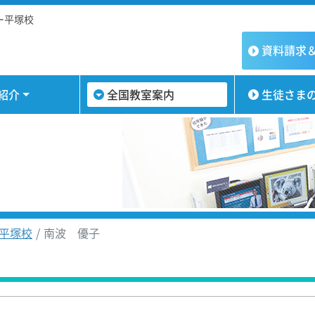
ー平塚校
資料請求
紹介
全国教室案内
生徒さま
平塚校
南波 優子