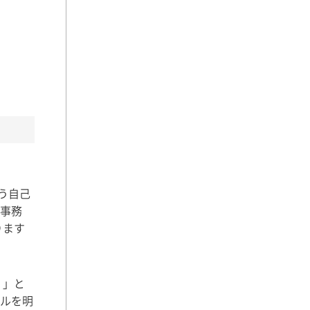
いう自己
事務
ります
）」と
ルを明