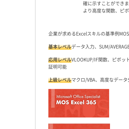
確に示すことができま
より高度な関数、ピボ
企業が求めるExcelスキルの基準例MO
基本レベル
データ入力、SUM/AVER
応用レベル
VLOOKUP/IF関数、ピ
証明可能
上級レベル
マクロ/VBA、高度なデータ分析