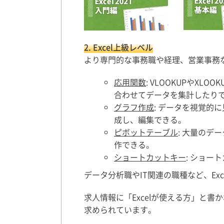
2. Excel上級レベル
より専門的な事務職や経理、営業事務
応用関数
: VLOOKUPやXL
合わせてデータを集計したり
グラフ作成
: データを視覚的
成し、編集できる。
ピボットテーブル
: 大量の
作できる。
ショートカットキー
: ショー
データ分析職やIT関連の職種など、Ex
求人情報に「Excelが使える方」と
求められています。