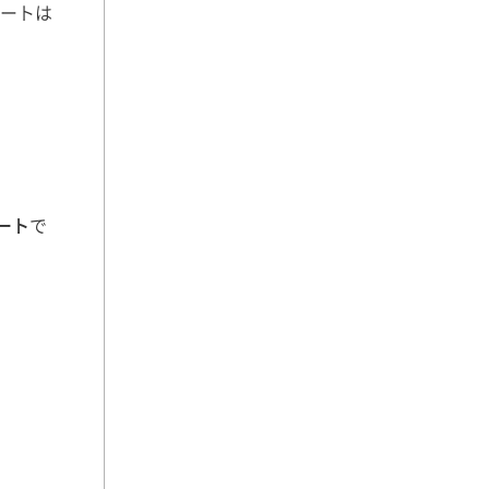
ートは
ート
で