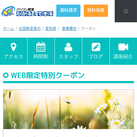
資料請求
無料体験
ホーム
全国教室案内
愛知県
豊橋曙校
クーポン
アクセス
時間割
スタッフ
ブログ
講座紹介
WEB限定特別クーポン