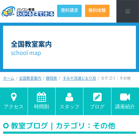
資料請求
無料体験
全国教室案内
school map
ホーム
全国教室案内
静岡県
すみや流通どおり校
カテゴリ：その他
アクセス
時間割
スタッフ
ブログ
講座紹介
教室ブログ｜カテゴリ：その他